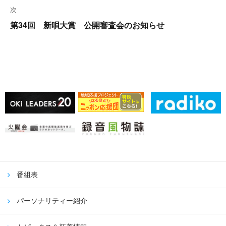
シ
稿:
次
ョ
次
第34回 新唄大賞 公開審査会のお知らせ
ン
の
投
稿:
番組表
パーソナリティー紹介