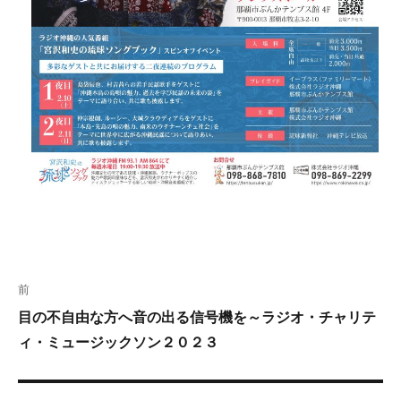
投
前
稿
ナ
過
目の不自由な方へ音の出る信号機を～ラジオ・チャリテ
ビ
去
ィ・ミュージックソン２０２３
ゲ
の
ー
投