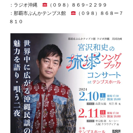
：ラジオ沖縄
（０９８）８６９−２２９９
：那覇市ぶんかテンブス館
（０９８）８６８ー７
８１０