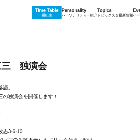
Time Table
Personality
Topics
Ev
番組表
パーソナリティー紹介
トピックス＆最新情報
イベ
三三 独演会
落語。
三の独演会を開催します！
分
志3-6-10