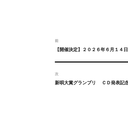
投
前
稿
ナ
過
【開催決定】２０２６年６月１４日
ビ
去
ゲ
の
ー
投
次
シ
稿:
次
新唄大賞グランプリ ＣＤ発表記
ョ
の
ン
投
稿: