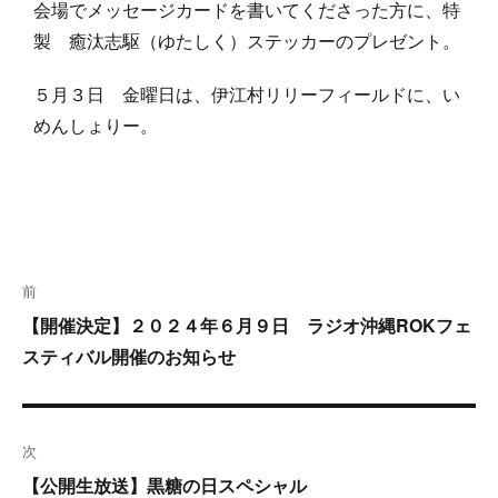
会場でメッセージカードを書いてくださった方に、特
製 癒汰志駆（ゆたしく）ステッカーのプレゼント。
５月３日 金曜日は、伊江村リリーフィールドに、い
めんしょりー。
投
前
稿
ナ
過
【開催決定】２０２４年６月９日 ラジオ沖縄ROKフェ
ビ
去
スティバル開催のお知らせ
ゲ
の
ー
投
シ
稿:
次
ョ
次
【公開生放送】黒糖の日スペシャル