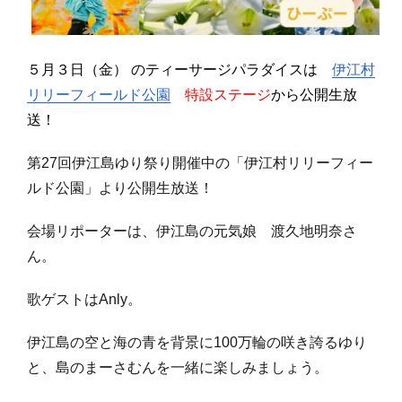
５月３
日（金） のティーサージパラダイスは
伊江村
リリーフィールド公園
特設ステージ
から公開生放
送！
第
27
回伊江島ゆり祭り開催中の「伊江村リリーフィー
ルド公園」より公開生放送！
会場リポーターは、伊江島の元気娘 渡久地明奈さ
ん。
歌ゲストは
Anly
。
伊江島の空と海の青を背景に
100
万輪の咲き誇るゆり
と、島のまーさむんを一緒に楽しみましょう。