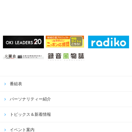
ン
の
投
稿:
番組表
パーソナリティー紹介
トピックス＆新着情報
イベント案内